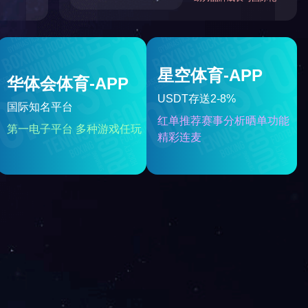
新闻
.07
团(中国)土壤地下水自行监测-2025年度上半
信息公开