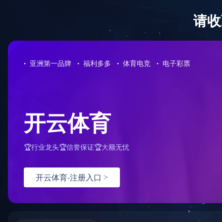
值得信赖 让生活更美好
山东立新制药有限公司高
项目 报批前公示
发布日期：2025.04.11
按照《环境影响评价公众参与办法》规定，山
目环境影响评价公示如下：
一、建设项目情况简述
项目位于淄博市高青县经济开发区金洋路9号，
设备。本项目建成后，新增9种原料药产能101t/a
酸厄洛替尼中间体）产能15t/a，现有三乙酰核糖
二、建设单位