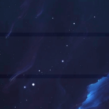
网站
|
米
站
|
爱体
式和途径
eH2KJnSYziZnY7ZlMk0Opw
书征求意见稿纸质版全文，您可以通过电话、电子邮件以
他组织。
01810/W020181024369122449069.docx
告书编制单位发送信函、电子邮件、拨打电话等方式，发
联系方式向建设单位或评价单位提出公众意见，并提供有