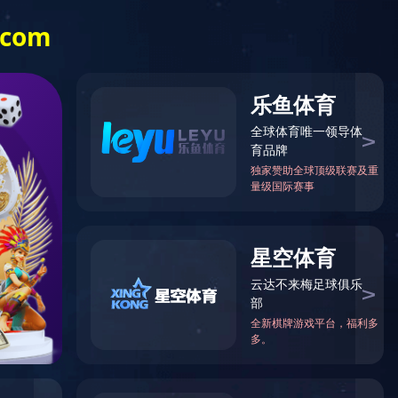
EN
展
立新动态
加入我们
联系我们
·(中国)官方网站
|
开云网页版登录入口
|
荣耀体育网页版
|
leyu乐鱼官方