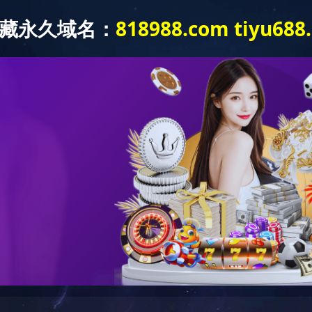
开云集团
关于立新
创新与国际化
产品与服务
可持续发
荣誉资质
科技立新
CDMO
研发产品