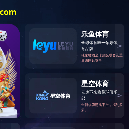
EN
展
立新动态
加入我们
联系我们