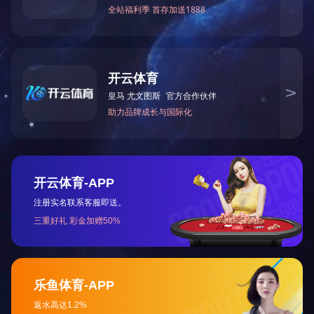
山东立新制药有限公司高端原料药扩建项目 环境影响评价
公众参与第二次公示
2024.04.26
山东立新制药有限公司清洁生产环境信息公示
2024.02.21
山东立新制药有限公司高端原料药扩建项目 环境影响评价
公众参与第一次公示
关于立新
开云
公司介绍
发展历程
集团
荣誉资质
创新与国际化
产品与服务
可持续发展
关于立新
质量体系
原料药
环境保护
药物研发
中间体
安全生产
立新动态
加入我们
科技立新
CDMO
CMO
公司新闻
人才发展
研发产品